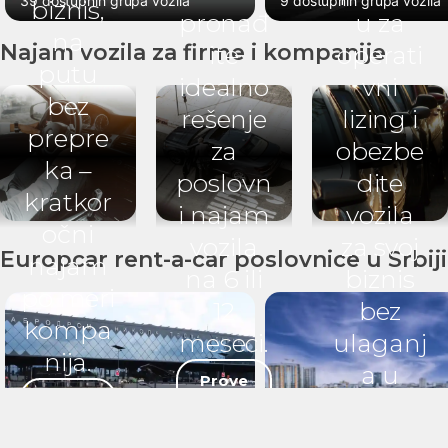
39 dostupnih grupa vozila
9 dostupnih grupa vozila
biznis,
pronađ
u za
na
Najam vozila za firme i kompanije
ite
operati
putu
idealno
vni
bez
rešenje
lizing i
prepre
za
obezbe
ka –
poslovn
dite
kratkor
i najam
vozila
očni
vozila
za svoj
Europcar rent-a-car poslovnice u Srbiji
najam
na 6 ili
biznis
po meri
12
bez
kompa
meseci.
ulaganj
nija.
a u
Prove
Pošalji
ri
kupovi
‹
›
upit
ponu
nu.
du