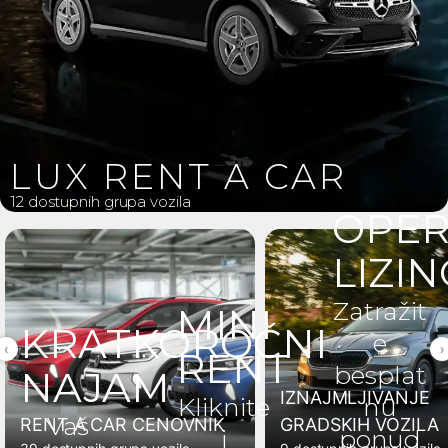
LUX RENT A CAR
12 dostupnih grupa vozila
OPER
LIZIN
Zatražit
MINI
KRATKOROČNI
e
‹
›
RENT
besplat
NAJAM
IZNAJMLJIVANJE
Kliknite
nu
Vaš
RENT A CAR CENOVNIK
GRADSKIH VOZILA
i
ponud