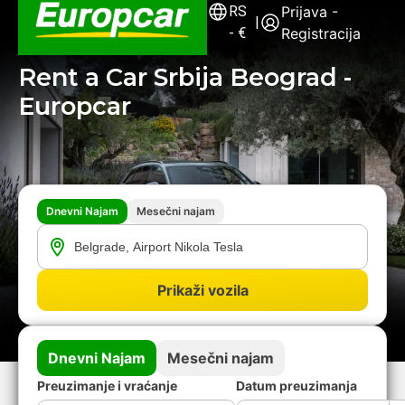
RS
Prijava -
|
-
€
Registracija
Rent a Car Srbija Beograd -
Europcar
Dnevni Najam
Mesečni najam
Prikaži vozila
Dnevni Najam
Mesečni najam
Preuzimanje i vraćanje
Datum preuzimanja