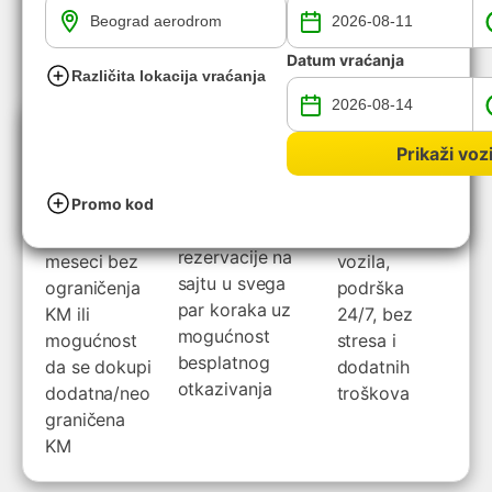
Datum vraćanja
Različita lokacija vraćanja
Zašto izabrati Europcar?
Prikaži vozi
Nova
Brza
Odlična
vozila
online
usluga
rezervacija
Promo kod
Prosečne
Brzo
Kreiranje
starosti 6
preuzimanje
rezervacije na
meseci bez
vozila,
sajtu u svega
ograničenja
podrška
par koraka uz
KM ili
24/7, bez
mogućnost
mogućnost
stresa i
besplatnog
da se dokupi
dodatnih
otkazivanja
dodatna/neo
troškova
graničena
KM