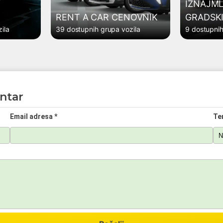
IZNAJML
RENT A CAR CENOVNIK
GRADSKI
ila
39 dostupnih grupa vozila
9 dostupnih
ntar
Email adresa *
Te