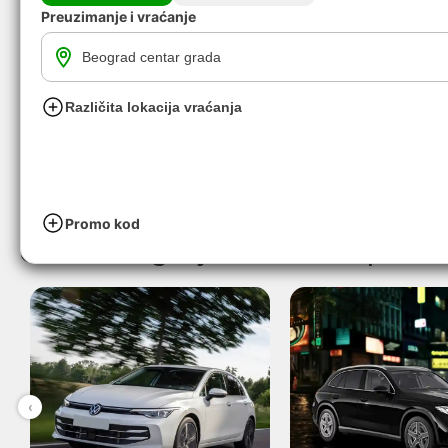
Preuzimanje i vraćanje
Različita lokacija vraćanja
Svi dostupni gradski automobili za 
Pronašli smo 0 grupa vozila
Loading...
Promo kod
Ostale kategorije vozila dostupne za 
‹