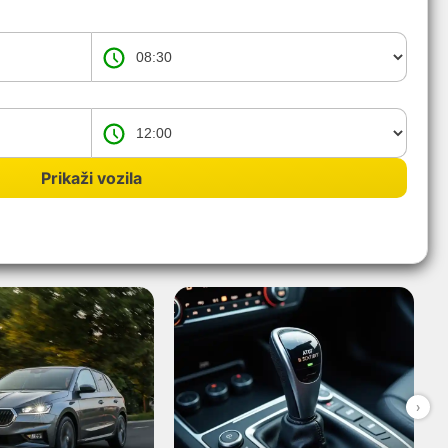
Prikaži vozila
›