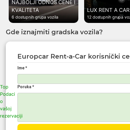
NAJBOLJI ODNOS CENE I
KVALITETA
LUX RENT A CAR
6 dostupnih grupa vozila
12 dostupnih grupa voz
Gde iznajmiti gradska vozila?
Europcar Rent-a-Car korisnički ce
Ime *
Top
Poruka *
Podaci
o
vašoj
rezervaciji