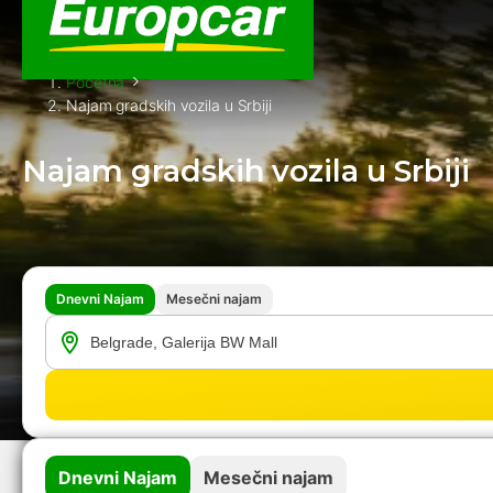
Početna
Najam gradskih vozila u Srbiji
Najam gradskih vozila u Srbiji
Dnevni Najam
Mesečni najam
Dnevni Najam
Mesečni najam