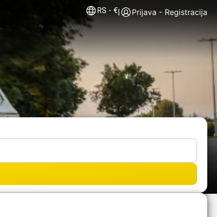
RS
-
€
|
Prijava - Registracija