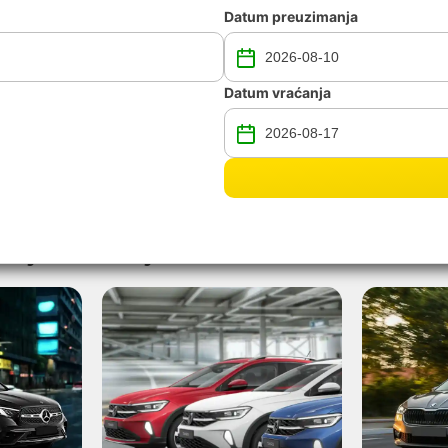
Datum preuzimanja
Datum vraćanja
najam
najam u Srbiji