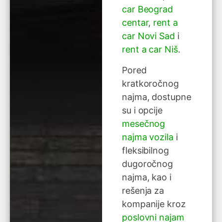
car Beograd
centar
,
rent a
car Novi Sad
i
rent a car Niš
.
Pored
kratkoročnog
najma, dostupne
su i opcije
mesečnog
najma vozila
i
fleksibilnog
dugoročnog
najma, kao i
rešenja za
kompanije kroz
poslovni najam