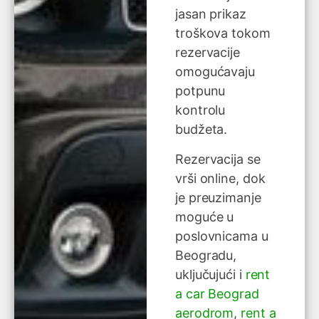
jasan prikaz
troškova tokom
rezervacije
omogućavaju
potpunu
kontrolu
budžeta.
Rezervacija se
vrši online, dok
je preuzimanje
moguće u
poslovnicama u
Beogradu,
uključujući i
rent
a car Beograd
aerodrom
,
rent a