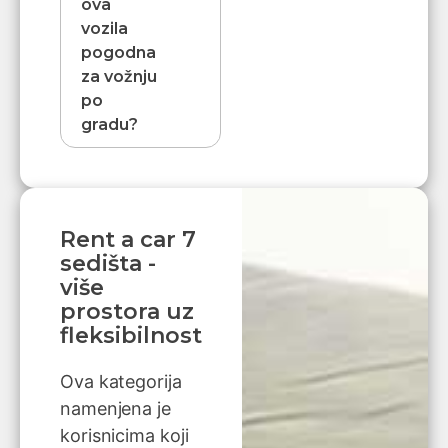
ova
vozila
pogodna
za vožnju
po
gradu?
Rent a car 7
sedišta -
više
prostora uz
fleksibilnost
Ova kategorija
namenjena je
korisnicima koji