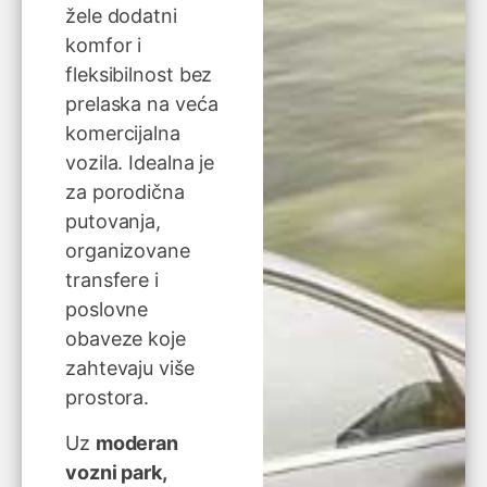
žele dodatni
komfor i
fleksibilnost bez
prelaska na veća
komercijalna
vozila. Idealna je
za porodična
putovanja,
organizovane
transfere i
poslovne
obaveze koje
zahtevaju više
prostora.
Uz
moderan
vozni park,