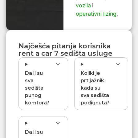
vozila
i
operativni lizing
.
Najčešća pitanja korisnika
rent a car 7 sedišta usluge
Da li su
Koliki je
sva
prtljažnik
sedišta
kada su
punog
sva sedišta
komfora?
podignuta?
Da li su