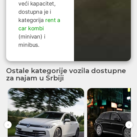
veći kapacitet,
dostupna je i
kategorija
rent a
car kombi
(minivan) i
minibus.
Ostale kategorije vozila dostupne
za najam u Srbiji
‹
›