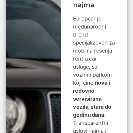
najma
Europcar je
međunarodni
brend
specijalizovan za
mobilna rešenja i
rent a car
usluge, sa
voznim parkom
koji čine
nova i
redovno
servisirana
vozila, stara do
godinu dana
.
Transparentni
uslovi najma i