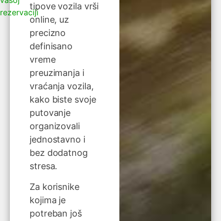
tipove vozila vrši
rezervaciji
online, uz
precizno
definisano
vreme
preuzimanja i
vraćanja vozila,
kako biste svoje
putovanje
organizovali
jednostavno i
bez dodatnog
stresa.
Za korisnike
kojima je
potreban još