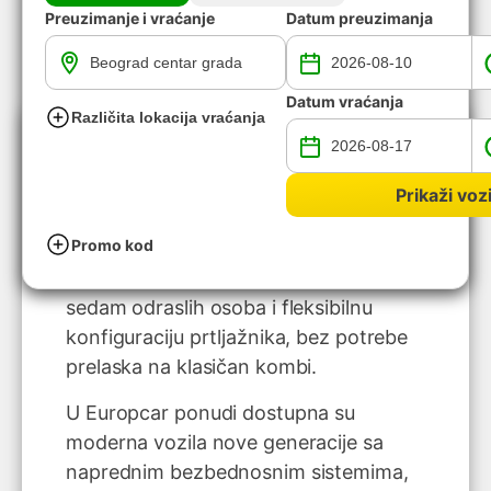
Preuzimanje i vraćanje
Datum preuzimanja
Datum vraćanja
Različita lokacija vraćanja
Rent a car 7 sedišta
predstavlja
praktično i komforno rešenje kada
Prikaži vozi
putujete sa porodicom, prijateljima ili
Promo kod
poslovnim partnerima. Vozila sa sedam
sedišta nude dovoljno prostora za
sedam odraslih osoba i fleksibilnu
konfiguraciju prtljažnika, bez potrebe
prelaska na klasičan kombi.
U Europcar ponudi dostupna su
moderna vozila nove generacije sa
naprednim bezbednosnim sistemima,