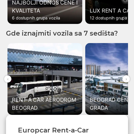
NAJBOLJI ODNOS CENE I
KVALITETA
LUX RENT A CAR
6 dostupnih grupa vozila
12 dostupnih grupa voz
Gde iznajmiti vozila sa 7 sedišta?
‹
›
RENT A CAR AERODROM
BEOGRAD CENT
BEOGRAD
GRADA
Europcar Rent-a-Car