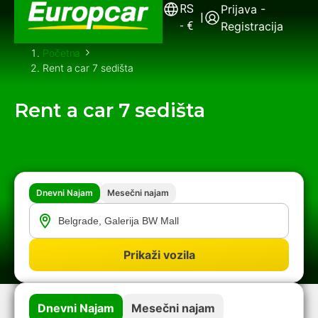
RS
Prijava -
|
-
€
Registracija
Početna
Rent a car 7 sedišta
Rent a car 7 sedišta
Dnevni Najam
Mesečni najam
Prikaži vozila
Dnevni Najam
Mesečni najam