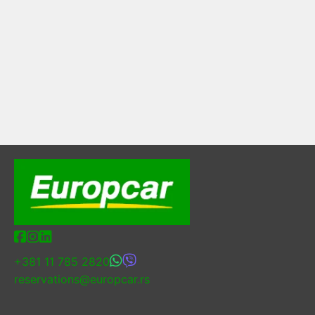
+381 11 785 2820
reservations@europcar.rs