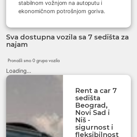
stabilnom vožnjom na autoputu i
ekonomičnom potrošnjom goriva.
Sva dostupna vozila sa 7 sedišta za
najam
Pronašli smo 0 grupa vozila
Loading...
Rent a car 7
sedišta
Beograd,
Novi Sad i
Niš -
sigurnost i
fleksibilnost