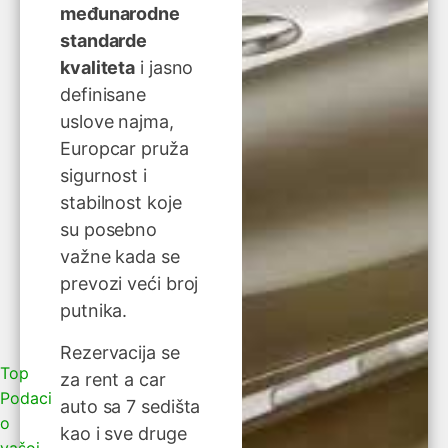
međunarodne
standarde
kvaliteta
i jasno
definisane
uslove najma,
Europcar pruža
sigurnost i
stabilnost koje
su posebno
važne kada se
prevozi veći broj
putnika.
Rezervacija se
Top
za rent a car
Podaci
auto sa 7 sedišta
o
kao i sve druge
vašoj