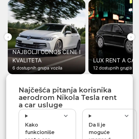
‹
›
NAJBOLJI ODNOS CENE I
KVALITETA
LUX RENT A CAR
6 dostupnih grupa vozila
12 dostupnih grupa voz
Najčešća pitanja korisnika
aerodrom Nikola Tesla rent
a car usluge
Kako
Da li je
funkcioniše
moguće