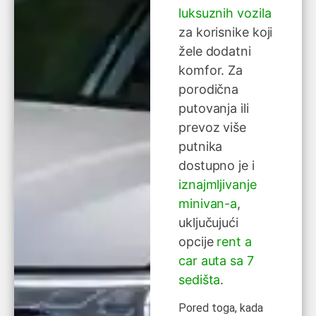
luksuznih vozila
za korisnike koji
žele dodatni
komfor. Za
porodična
putovanja ili
prevoz više
putnika
dostupno je i
iznajmljivanje
minivan-a
,
uključujući
opcije
rent a
car auta sa 7
sedišta
.
Pored toga, kada