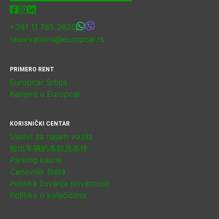
poslovno, ali i
za turiste koji
+381 11 785 2820
žele da istraže
reservations@europcar.rs
Beograd i
ostatak Srbije
PRIMERO RENT
bez
Europcar Srbija
ograničenja.
Karijera u Europcar
Jednostavna
rent a car
KORISNIČKI CENTAR
Beograd
aerodrom
Uslovi za najam vozila
usluga
租出车辆的条款及条件
Parking kazne
Jedna od
Cenovnik šteta
ključnih
Politika čuvanja privatnosti
prednosti je
Politika o kolačićima
jednostavna