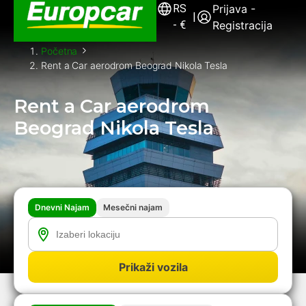
RS
Prijava -
|
-
€
Registracija
Početna
Rent a Car aerodrom Beograd Nikola Tesla
Rent a Car aerodrom
Beograd Nikola Tesla
Dnevni Najam
Mesečni najam
Prikaži vozila