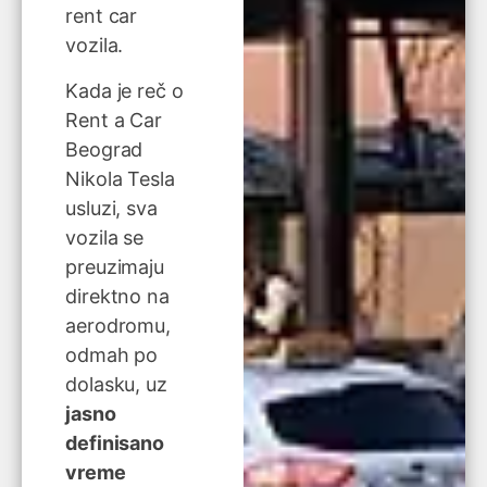
rent car
vozila.
Kada je reč o
Rent a Car
Beograd
Nikola Tesla
usluzi, sva
vozila se
preuzimaju
direktno na
aerodromu,
odmah po
dolasku, uz
jasno
definisano
vreme