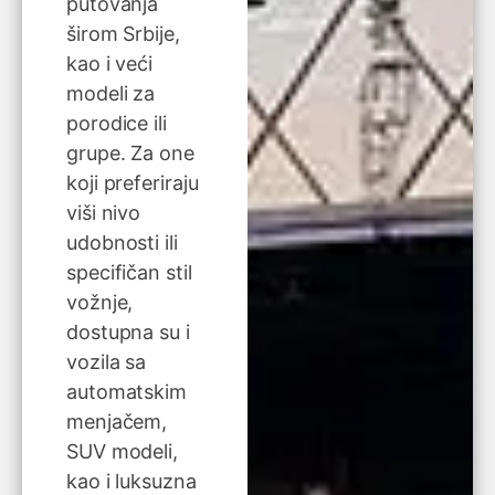
putovanja
širom Srbije,
kao i veći
modeli za
porodice ili
grupe. Za one
koji preferiraju
viši nivo
udobnosti ili
specifičan stil
vožnje,
dostupna su i
vozila sa
automatskim
menjačem,
SUV modeli,
kao i luksuzna