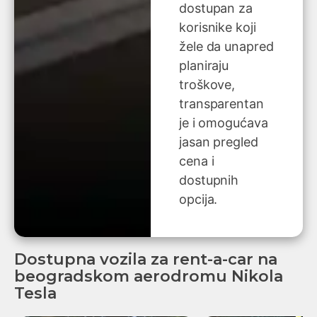
dostupan za
korisnike koji
žele da unapred
planiraju
troškove,
transparentan
je i omogućava
jasan pregled
cena i
dostupnih
opcija.
Dostupna vozila za rent-a-car na
beogradskom aerodromu Nikola
Tesla