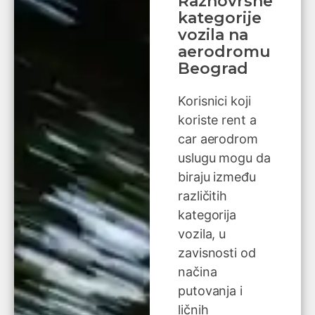
Raznovrsne
kategorije
vozila na
aerodromu
Beograd
Korisnici koji
koriste rent a
car aerodrom
uslugu mogu da
biraju između
različitih
kategorija
vozila, u
zavisnosti od
načina
putovanja i
ličnih