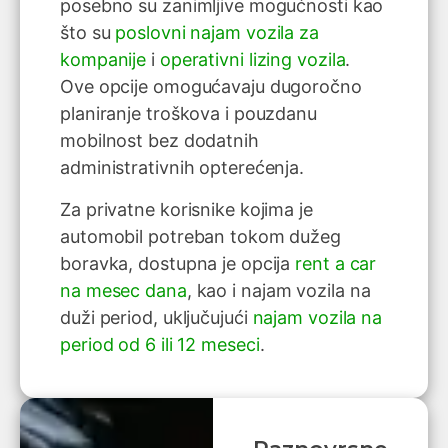
posebno su zanimljive mogućnosti kao
što su
poslovni najam vozila za
kompanije
i
operativni lizing vozila
.
Ove opcije omogućavaju dugoročno
planiranje troškova i pouzdanu
mobilnost bez dodatnih
administrativnih opterećenja.
Za privatne korisnike kojima je
automobil potreban tokom dužeg
boravka, dostupna je opcija
rent a car
na mesec dana
, kao i najam vozila na
duži period, uključujući
najam vozila na
period od 6 ili 12 meseci
.