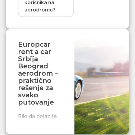
korisnika na
aerodromu?
Europcar
rent a car
Srbija
Beograd
aerodrom –
praktično
rešenje za
svako
putovanje
Bilo da dolazite
u Beograd
poslovno ili