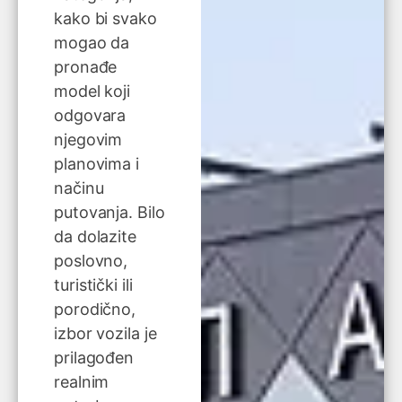
kako bi svako
mogao da
pronađe
model koji
odgovara
njegovim
planovima i
načinu
putovanja. Bilo
da dolazite
poslovno,
turistički ili
porodično,
izbor vozila je
prilagođen
realnim