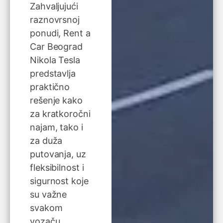
Zahvaljujući
raznovrsnoj
ponudi, Rent a
Car Beograd
Nikola Tesla
predstavlja
praktično
rešenje kako
za kratkoročni
najam, tako i
za duža
putovanja, uz
fleksibilnost i
sigurnost koje
su važne
svakom
vozaču.