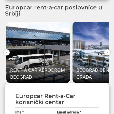
turistički, rent a
Europcar rent-a-car poslovnice u
car aerodrom
Srbiji
Beograd Nikola
Tesla
omogućava
vam potpunu
slobodu
kretanja od
‹
›
prvog trenutka.
Direktno
RENT A CAR AERODROM
BEOGRAD CENT
preuzimanje
BEOGRAD
GRADA
vozila, jasno
definisani uslovi
i raznovrsna
Europcar Rent-a-Car
ponuda čine
korisnički centar
ovu uslugu
Ime *
Email adresa *