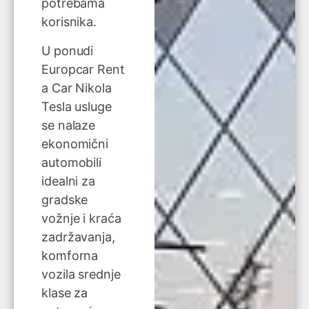
potrebama
korisnika.
U ponudi
Europcar Rent
a Car Nikola
Tesla usluge
se nalaze
ekonomični
automobili
idealni za
gradske
vožnje i kraća
zadržavanja,
komforna
vozila srednje
klase za