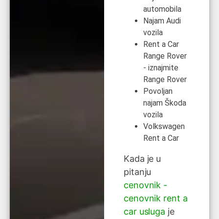
automobila
Najam Audi
vozila
Rent a Car
Range Rover
- iznajmite
Range Rover
Povoljan
najam Škoda
vozila
Volkswagen
Rent a Car
Kada je u
pitanju
cenovnik -
cenovnik rent a
car usluga
je