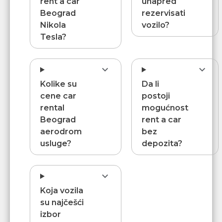
rent a car
unapred
Beograd
rezervisati
Nikola
vozilo?
Tesla?
Kolike su
Da li
cene car
postoji
rental
mogućnost
Beograd
rent a car
aerodrom
bez
usluge?
depozita?
Koja vozila
su najčešći
izbor