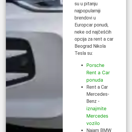
su u pitanju
najpopularniji
brendovi u
Europcar ponudi,
neke od najčešćih
opcija za rent a car
Beograd Nikola
Tesla su:
Porsche
Rent a Car
ponuda
Rent a Car
Mercedes-
Benz -
iznajmite
Mercedes
vozilo
Najam BMW