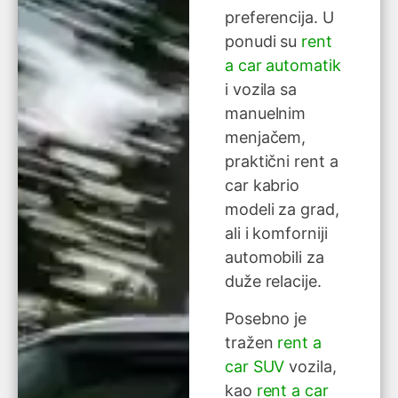
preferencija. U
ponudi su
rent
a car automatik
i vozila sa
manuelnim
menjačem,
praktični rent a
car kabrio
modeli za grad,
ali i komforniji
automobili za
duže relacije.
Posebno je
tražen
rent a
car SUV
vozila,
kao
rent a car