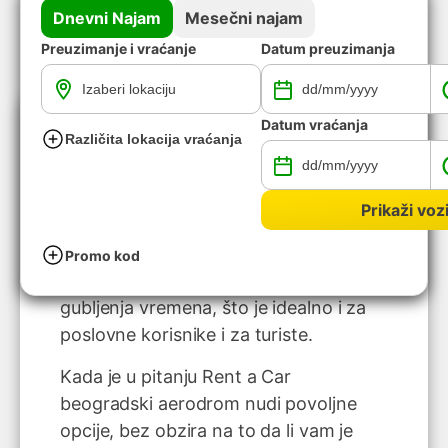
Dnevni Najam
Mesečni najam
Preuzimanje i vraćanje
Datum preuzimanja
Datum vraćanja
Različita lokacija vraćanja
Ako sletite na beogradski aerodrom i
želite odmah da nastavite put bez
čekanja, Rent a Car Beograd Nikola
Prikaži vozi
Tesla je najbrže i najpraktičnije rešenje.
Preuzimanje vozila se obavlja direktno
Promo kod
po dolasku, bez dodatnih transfera i
gubljenja vremena, što je idealno i za
poslovne korisnike i za turiste.
Kada je u pitanju Rent a Car
beogradski aerodrom nudi povoljne
opcije, bez obzira na to da li vam je