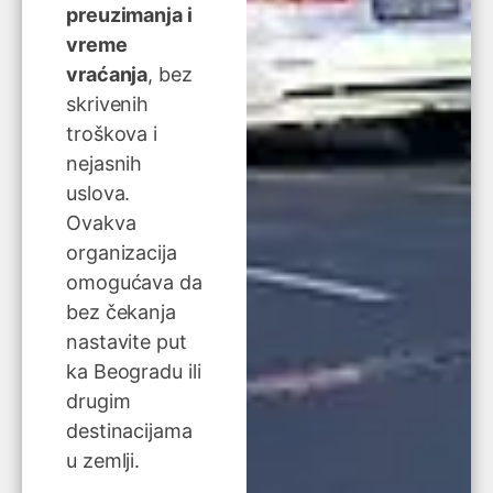
preuzimanja i
vreme
vraćanja
, bez
skrivenih
troškova i
nejasnih
uslova.
Ovakva
organizacija
omogućava da
bez čekanja
nastavite put
ka Beogradu ili
drugim
destinacijama
u zemlji.