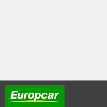
prednost
odmah po
sletanju.
Umesto
oslanjanja na
taksi ili javni
prevoz, imate
potpunu
slobodu
kretanja i
kontrolu nad
svojim
vremenom. Ovo
je posebno
važno za
putnike koji
dolaze