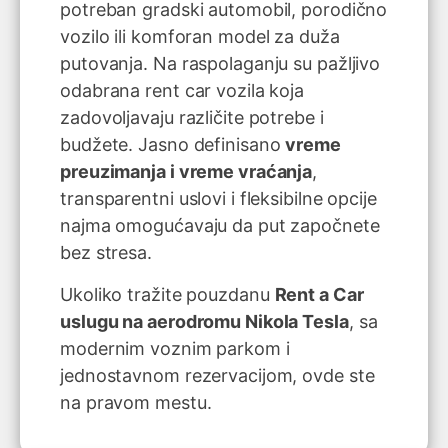
potreban gradski automobil, porodično
vozilo ili komforan model za duža
putovanja. Na raspolaganju su pažljivo
odabrana rent car vozila koja
zadovoljavaju različite potrebe i
budžete. Jasno definisano
vreme
preuzimanja i vreme vraćanja
,
transparentni uslovi i fleksibilne opcije
najma omogućavaju da put započnete
bez stresa.
Ukoliko tražite pouzdanu
Rent a Car
uslugu na aerodromu Nikola Tesla
, sa
modernim voznim parkom i
jednostavnom rezervacijom, ovde ste
na pravom mestu.