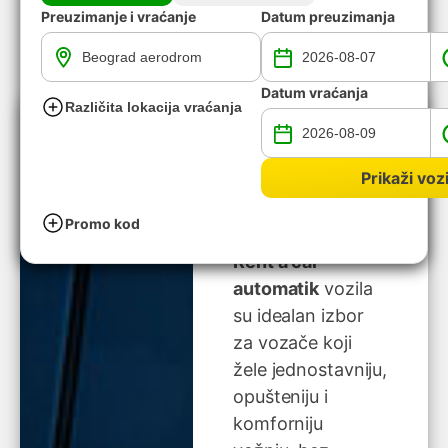
Preuzimanje i vraćanje
Datum preuzimanja
Datum vraćanja
Različita lokacija vraćanja
Zašto izabrati
automobil sa
Prikaži vozi
automatskim
menjačem?
Promo kod
Rent a car
automatik
vozila
su idealan izbor
za vozače koji
žele jednostavniju,
opušteniju i
komforniju