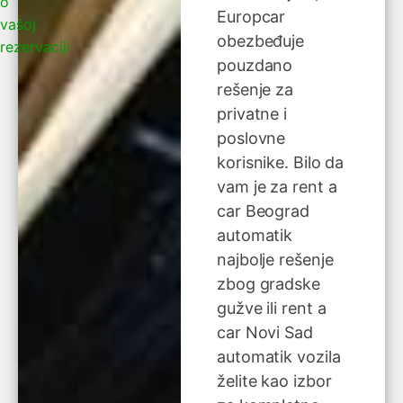
o
Europcar
vašoj
obezbeđuje
rezervaciji
pouzdano
rešenje za
privatne i
poslovne
korisnike. Bilo da
vam je za rent a
car Beograd
automatik
najbolje rešenje
zbog gradske
gužve ili rent a
car Novi Sad
automatik vozila
želite kao izbor