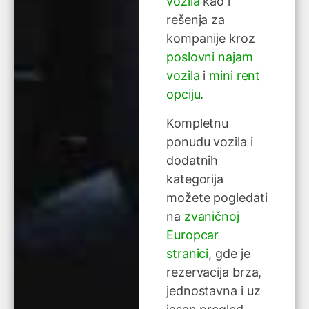
vozila
kao i
rešenja za
kompanije kroz
poslovni najam
vozila
i
mini rent
opciju
.
Kompletnu
ponudu vozila i
dodatnih
kategorija
možete pogledati
na
zvaničnoj
Europcar
stranici
, gde je
rezervacija brza,
jednostavna i uz