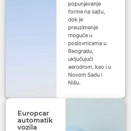
popunjavanje
forme na sajtu,
dok je
preuzimanje
moguće u
poslovnicama u
Beogradu,
uključujući
aerodrom, kao i u
Novom Sadu i
Nišu.
Europcar
automatik
vozila