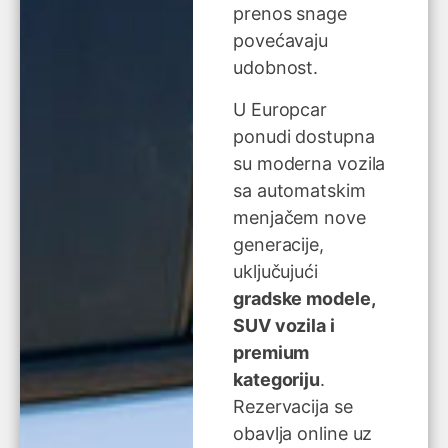
prenos snage
povećavaju
udobnost.
U Europcar
ponudi dostupna
su moderna vozila
sa automatskim
menjačem nove
generacije,
uključujući
gradske modele,
SUV vozila i
premium
kategoriju
.
Rezervacija se
obavlja online uz