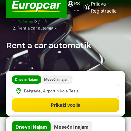
RS
Prijava -
|
-
€
Registracija
Početna
Rent a car automatik
Rent a car automatik
Dnevni Najam
Mesečni najam
Prikaži vozila
Dnevni Najam
Mesečni najam