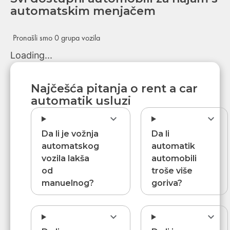
automatskim menjačem
Pronašli smo 0 grupa vozila
Loading...
Najčešća pitanja o rent a car
automatik usluzi
Da li je vožnja
Da li
automatskog
automatik
vozila lakša
automobili
od
troše više
manuelnog?
goriva?