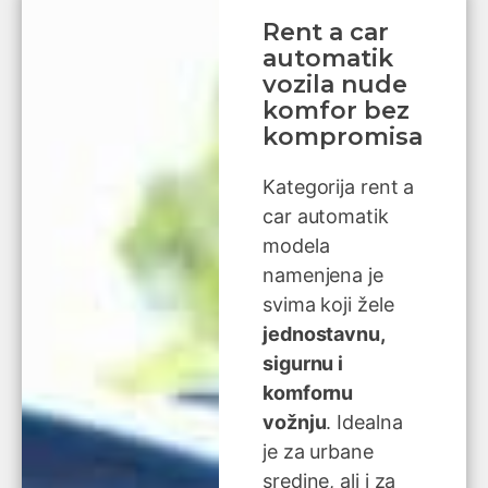
Rent a car
automatik
vozila nude
komfor bez
kompromisa
Kategorija rent a
car automatik
modela
namenjena je
svima koji žele
jednostavnu,
sigurnu i
komfornu
vožnju
. Idealna
je za urbane
sredine, ali i za