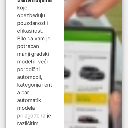
koje
obezbeđuju
pouzdanost i
efikasnost.
Bilo da vam je
potreban
manji gradski
model ili veći
porodični
automobil,
kategorija rent
a car
automatik
modela
prilagođena je
različitim