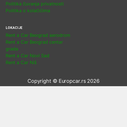
Politika čuvanja privatnosti
Politika o kolačićima
LOKACIJE
Rent a Car Beograd aerodrom
Rent a Car Beograd centar
grada
Rent a Car Novi Sad
Rent a Car Niš
Copyright © Europcar.rs 2026