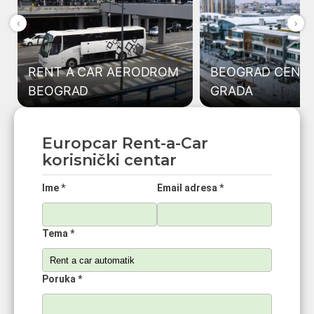
‹
›
RENT A CAR AERODROM
BEOGRAD CENT
BEOGRAD
GRADA
Europcar Rent-a-Car
korisnički centar
Ime *
Email adresa *
Tema *
Poruka *