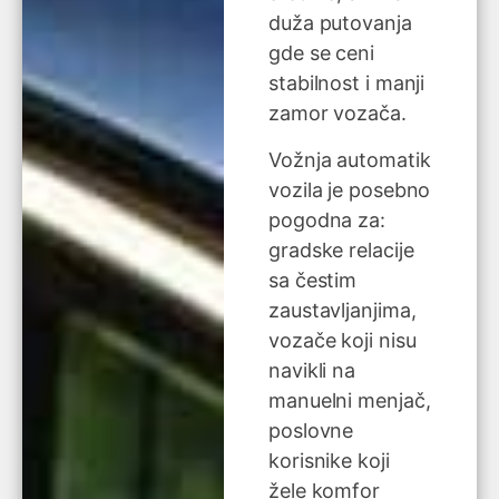
duža putovanja
gde se ceni
stabilnost i manji
zamor vozača.
Vožnja automatik
vozila je posebno
pogodna za:
gradske relacije
sa čestim
zaustavljanjima,
vozače koji nisu
navikli na
manuelni menjač,
poslovne
korisnike koji
žele komfor