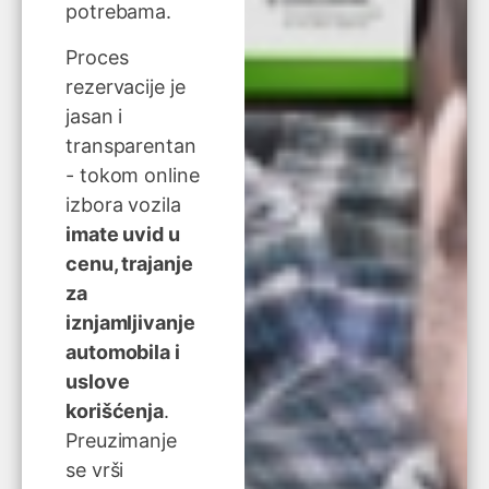
potrebama.
Proces
rezervacije je
jasan i
transparentan
- tokom online
izbora vozila
imate uvid u
cenu, trajanje
za
iznjamljivanje
automobila i
uslove
korišćenja
.
Preuzimanje
se vrši