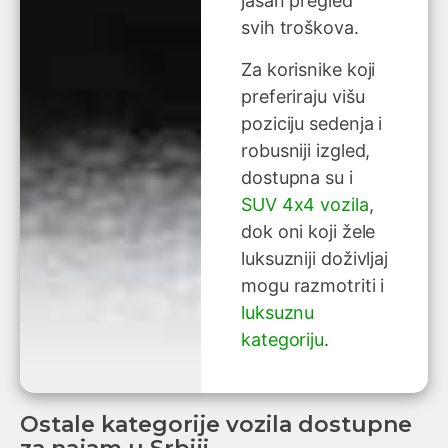
jasan pregled
svih troškova.
Za korisnike koji
preferiraju višu
poziciju sedenja i
robusniji izgled,
dostupna su i
SUV 4x4 vozila
,
dok oni koji žele
luksuzniji doživljaj
mogu razmotriti i
luksuznu
kategoriju
.
Ostale kategorije vozila dostupne