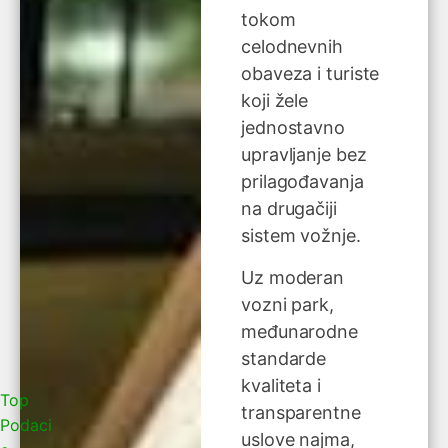
tokom
celodnevnih
obaveza i turiste
koji žele
jednostavno
upravljanje bez
prilagođavanja
na drugačiji
sistem vožnje.
Uz moderan
vozni park,
međunarodne
standarde
kvaliteta i
Top
transparentne
Podaci
uslove najma,