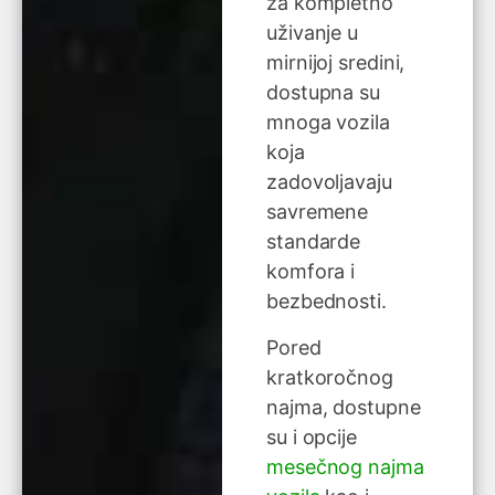
za kompletno
uživanje u
mirnijoj sredini,
dostupna su
mnoga vozila
koja
zadovoljavaju
savremene
standarde
komfora i
bezbednosti.
Pored
kratkoročnog
najma, dostupne
su i opcije
mesečnog najma