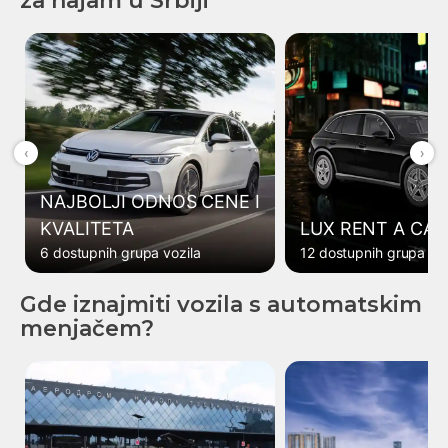
za najam u Srbiji
‹
›
NAJBOLJI ODNOS CENE I
KVALITETA
LUX RENT A CAR
6 dostupnih grupa vozila
12 dostupnih grupa voz
Gde iznajmiti vozila s automatskim
menjačem?