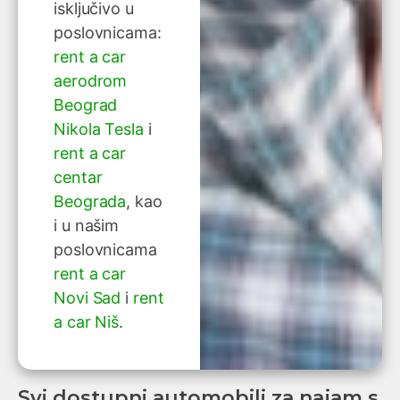
isključivo u
poslovnicama:
rent a car
aerodrom
Beograd
Nikola Tesla
i
rent a car
centar
Beograda
, kao
i u našim
poslovnicama
rent a car
Novi Sad
i
rent
a car Niš
.
Svi dostupni automobili za najam s