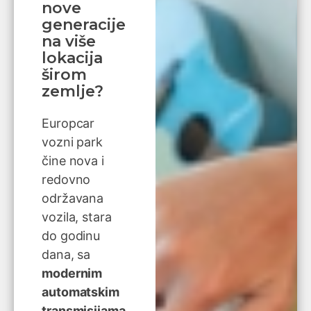
nove
generacije
na više
lokacija
širom
zemlje?
Europcar
vozni park
čine nova i
redovno
održavana
vozila, stara
do godinu
dana, sa
modernim
automatskim
transmisijama