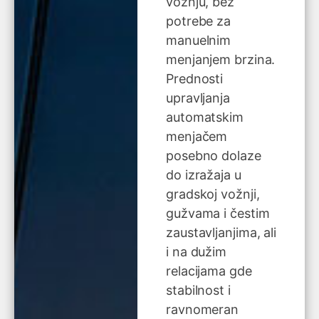
vožnju, bez
potrebe za
manuelnim
menjanjem brzina.
Prednosti
upravljanja
automatskim
menjačem
posebno dolaze
do izražaja u
gradskoj vožnji,
gužvama i čestim
zaustavljanjima, ali
i na dužim
relacijama gde
stabilnost i
ravnomeran