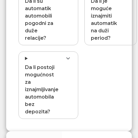
Da li su
Da li je
automatik
moguće
automobili
iznajmiti
pogodni za
automatik
duže
na duži
relacije?
period?
Da li postoji
mogućnost
za
iznajmljivanje
automobila
bez
depozita?