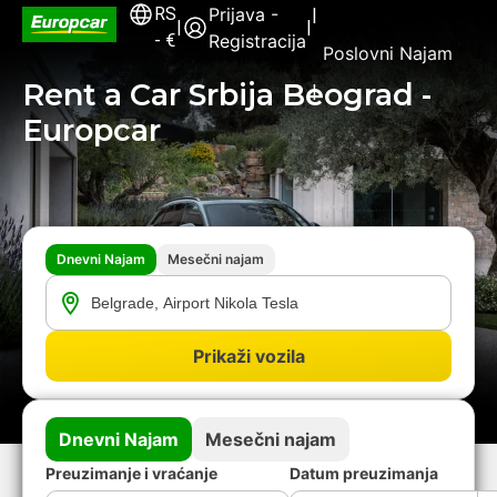
RS
Prijava -
|
|
|
-
€
Registracija
Poslovni Najam
Rent a Car Srbija Beograd -
|
Europcar
Dnevni Najam
Mesečni najam
Prikaži vozila
Dnevni Najam
Mesečni najam
Preuzimanje i vraćanje
Datum preuzimanja