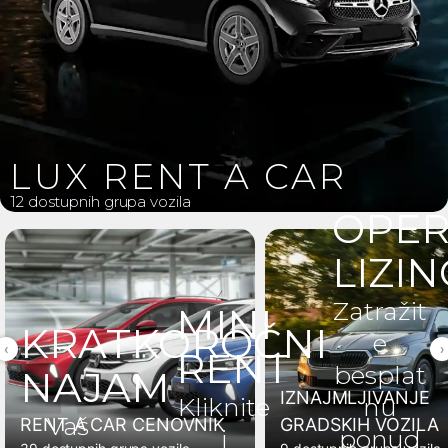
LUX RENT A CAR
12 dostupnih grupa vozila
OPER
LIZIN
Zatražit
MINI
KRATKOROČNI
e
‹
›
RENT
besplat
NAJAM
IZNAJMLJIVANJE
Kliknite
nu
Vaš
RENT A CAR CENOVNIK
GRADSKIH VOZILA
i
ponud