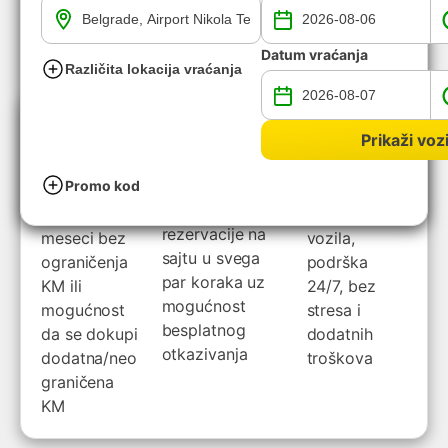
Datum vraćanja
Različita lokacija vraćanja
Zašto izabrati Europcar?
Prikaži vozi
Nova
Brza
Odlična
vozila
online
usluga
rezervacija
Promo kod
Prosečne
Brzo
Kreiranje
starosti 6
preuzimanje
rezervacije na
meseci bez
vozila,
sajtu u svega
ograničenja
podrška
par koraka uz
KM ili
24/7, bez
mogućnost
mogućnost
stresa i
besplatnog
da se dokupi
dodatnih
otkazivanja
dodatna/neo
troškova
graničena
KM