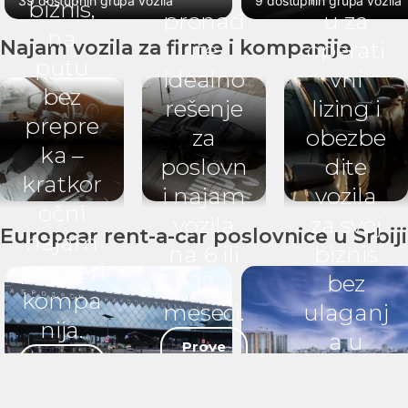
39 dostupnih grupa vozila
9 dostupnih grupa vozila
biznis,
pronađ
u za
na
Najam vozila za firme i kompanije
ite
operati
putu
idealno
vni
bez
rešenje
lizing i
prepre
za
obezbe
ka –
poslovn
dite
kratkor
i najam
vozila
očni
vozila
za svoj
Europcar rent-a-car poslovnice u Srbiji
najam
na 6 ili
biznis
po meri
12
bez
kompa
meseci.
ulaganj
nija.
a u
Prove
Pošalji
ri
kupovi
‹
›
upit
ponu
nu.
du